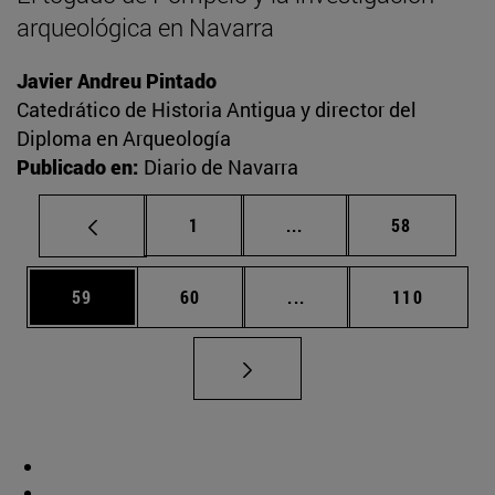
arqueológica en Navarra
Javier Andreu Pintado
Catedrático de Historia Antigua y director del
Diploma en Arqueología
Publicado en:
Diario de Navarra
Página
Páginas intermedias Us
Página
1
...
58
Página
Página
Páginas intermedias U
Página
59
60
...
110