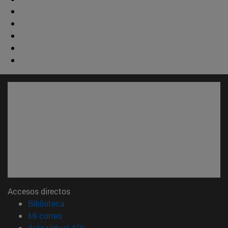
Accesos directos
(abre en nueva ventana)
Biblioteca
(abre en nueva ventana)
Mi correo
(abre en nueva ventana)
Aula virtual ADI