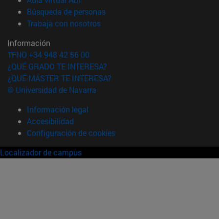
(abre en nueva ventana)
Búsqueda de personas
(abre en nueva ventana)
Trabaja con nosotros
Información
TFNO +34 948 42 56 00
¿QUÉ GRADO TE INTERESA?
¿QUÉ MÁSTER TE INTERESA?
© Universidad de Navarra
Información legal
Accesibilidad
Configuración de cookies
Localizador de campus