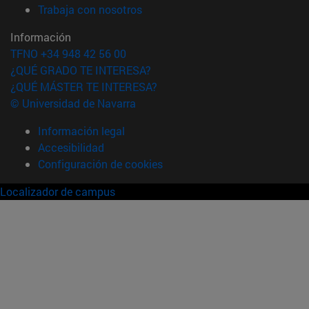
(abre en nueva ventana)
Trabaja con nosotros
Información
TFNO +34 948 42 56 00
¿QUÉ GRADO TE INTERESA?
¿QUÉ MÁSTER TE INTERESA?
© Universidad de Navarra
Información legal
Accesibilidad
Configuración de cookies
Localizador de campus