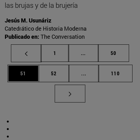
las brujas y de la brujería
Jesús M. Usunáriz
Catedrático de Historia Moderna
Publicado en:
The Conversation
Página
Páginas intermedias Us
Página
1
...
50
Página
Página
Páginas intermedias U
Página
51
52
...
110