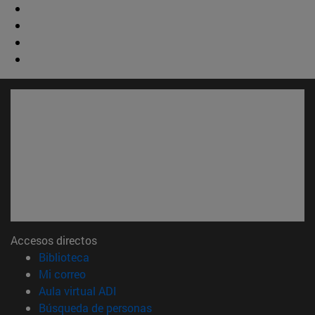
Accesos directos
(abre en nueva ventana)
Biblioteca
(abre en nueva ventana)
Mi correo
(abre en nueva ventana)
Aula virtual ADI
(abre en nueva ventana)
Búsqueda de personas