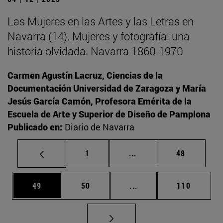
Las Mujeres en las Artes y las Letras en
Navarra (14). Mujeres y fotografía: una
historia olvidada. Navarra 1860-1970
Carmen Agustín Lacruz, Ciencias de la
Documentación Universidad de Zaragoza y María
Jesús García Camón, Profesora Emérita de la
Escuela de Arte y Superior de Diseño de Pamplona
Publicado en:
Diario de Navarra
Página
Páginas intermedias Us
Página
1
...
48
Página
Página
Páginas intermedias U
Página
49
50
...
110