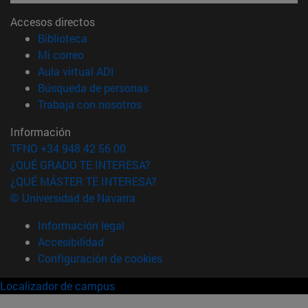
Accesos directos
(abre en nueva ventana)
Biblioteca
(abre en nueva ventana)
Mi correo
(abre en nueva ventana)
Aula virtual ADI
(abre en nueva ventana)
Búsqueda de personas
(abre en nueva ventana)
Trabaja con nosotros
Información
TFNO +34 948 42 56 00
¿QUÉ GRADO TE INTERESA?
¿QUÉ MÁSTER TE INTERESA?
© Universidad de Navarra
Información legal
Accesibilidad
Configuración de cookies
Localizador de campus