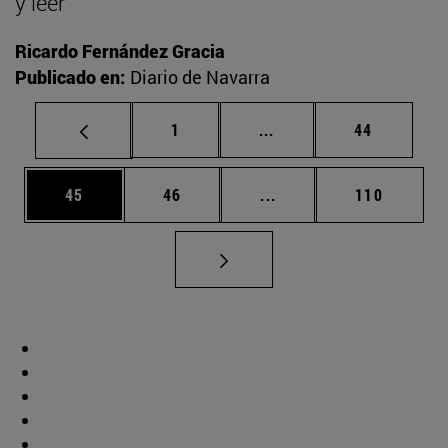
y leer
Ricardo Fernández Gracia
Publicado en:
Diario de Navarra
Página
Páginas intermedias Us
Página
1
...
44
Página
Página
Páginas intermedias U
Página
45
46
...
110