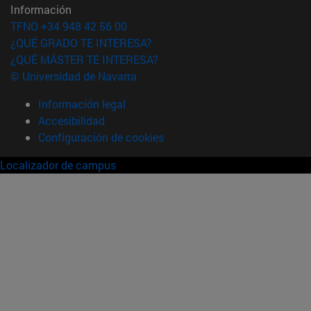
Información
TFNO +34 948 42 56 00
¿QUÉ GRADO TE INTERESA?
¿QUÉ MÁSTER TE INTERESA?
© Universidad de Navarra
Información legal
Accesibilidad
Configuración de cookies
Localizador de campus