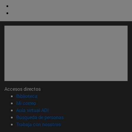
Accesos directos
(abre en nueva ventana)
Biblioteca
(abre en nueva ventana)
Mi correo
(abre en nueva ventana)
Aula virtual ADI
(abre en nueva ventana)
Búsqueda de personas
(abre en nueva ventana)
Trabaja con nosotros