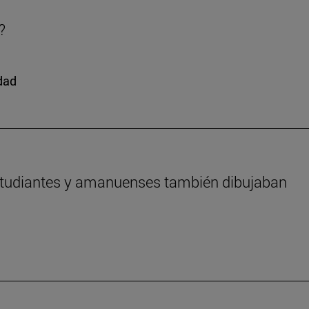
?
edad
estudiantes y amanuenses también dibujaban