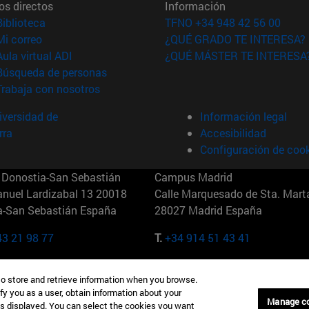
os directos
Información
(abre en nueva ventana)
Biblioteca
TFNO +34 948 42 56 00
(abre en nueva ventana)
Mi correo
¿QUÉ GRADO TE INTERESA?
(abre en nueva ventana)
Aula virtual ADI
¿QUÉ MÁSTER TE INTERESA
(abre en nueva ventana)
Búsqueda de personas
(abre en nueva ventana)
Trabaja con nosotros
versidad de
Información legal
rra
Accesibilidad
Configuración de coo
Donostia-San Sebastián
Campus Madrid
anuel Lardizabal 13 20018
Calle Marquesado de Sta. Marta
a-San Sebastián España
28027 Madrid España
43 21 98 77
T.
+34 914 51 43 41
Nueva York (IESE)
Campus Munich (IESE)
to store and retrieve information when you browse.
7th St 10019-2201 Nueva York
Maria-Theresia-Straße 15 8167
fy you as a user, obtain information about your
Múnich Alemania
Manage c
is displayed. You can select the cookies you want