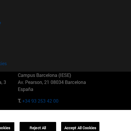
?
kies
Campus Barcelona (IESE)
, 3
Av. Pearson, 21 08034 Barcelona
España
T.
+34 93 253 42 00
Campus Sao Paulo (IESE)
5
Rua Martiniano de Carvalho, 573
01321001 Bela Vista Brasil
ookies
Reject All
Accept All Cookies