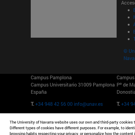
Acces
© Uni
Nava
Campus Pamplona
Campus 
Campus Universitario 31009 Pamplona
Pº de M
España
Donosti
T.
+34 948 42 56 00
info@unav.es
T.
+34 9
Campus Madrid (IESE)
Campus 
The University of Navarra website uses our own and third-party cookies 
Camino del Cerro Águila 3 28023
165 W 5
Different types of cookies have different purposes. For example, to identi
Madrid España
EE.UU
browsing habits respecting your privacy, or personalize how the content 