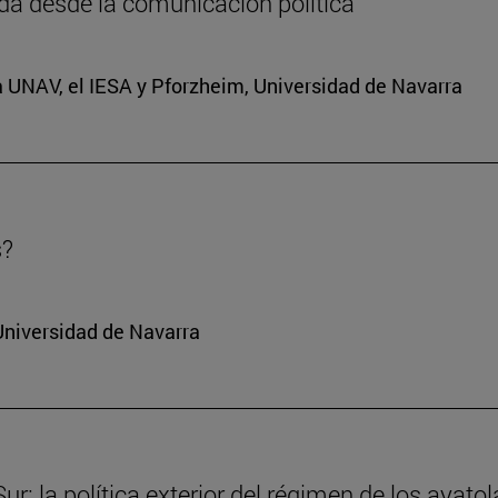
da desde la comunicación política
a UNAV, el IESA y Pforzheim, Universidad de Navarra
s?
Universidad de Navarra
r: la política exterior del régimen de los ayatol