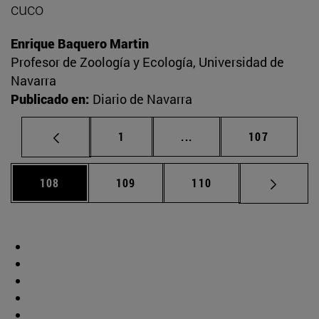
cuco
Enrique Baquero Martin
Profesor de Zoología y Ecología, Universidad de
Navarra
Publicado en:
Diario de Navarra
Página
Páginas intermedias Us
Página
1
...
107
Página
Página
Página
108
109
110