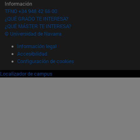
Información
TFNO +34 948 42 56 00
¿QUÉ GRADO TE INTERESA?
¿QUÉ MÁSTER TE INTERESA?
© Universidad de Navarra
Información legal
Accesibilidad
Configuración de cookies
Localizador de campus