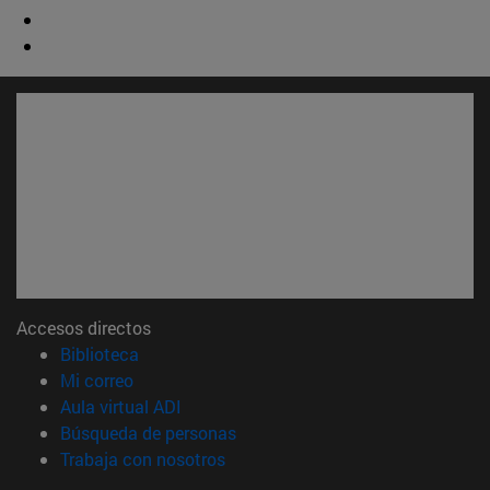
Accesos directos
(abre en nueva ventana)
Biblioteca
(abre en nueva ventana)
Mi correo
(abre en nueva ventana)
Aula virtual ADI
(abre en nueva ventana)
Búsqueda de personas
(abre en nueva ventana)
Trabaja con nosotros