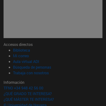
Accesos directos
(abre en nueva ventana)
Biblioteca
(abre en nueva ventana)
Mi correo
(abre en nueva ventana)
Aula virtual ADI
(abre en nueva ventana)
Búsqueda de personas
(abre en nueva ventana)
Trabaja con nosotros
Información
TFNO +34 948 42 56 00
¿QUÉ GRADO TE INTERESA?
¿QUÉ MÁSTER TE INTERESA?
© Universidad de Navarra