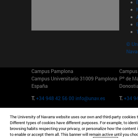
© Uni
Nava
Campus Pamplona
Campus 
Campus Universitario 31009 Pamplona
Pº de M
España
Donosti
T.
+34 948 42 56 00
info@unav.es
T.
+34 9
Campus Madrid (IESE)
Campus 
The University of Navarra website uses our own and third-party cookies 
Camino del Cerro Águila 3 28023
165 W 5
Different types of cookies have different purposes. For example, to identi
Madrid España
EE.UU
browsing habits respecting your privacy, or personalize how the content 
to enable or accept them all. This banner will remain active until you ch
T.
+34 912 11 30 00
T.
+1 64