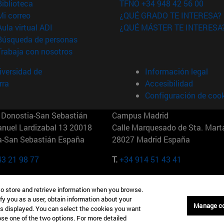
(abre en nueva ventana)
Biblioteca
TFNO +34 948 42 56 00
(abre en nueva ventana)
Mi correo
¿QUÉ GRADO TE INTERESA?
(abre en nueva ventana)
Aula virtual ADI
¿QUÉ MÁSTER TE INTERESA
(abre en nueva ventana)
Búsqueda de personas
(abre en nueva ventana)
Trabaja con nosotros
versidad de
Información legal
rra
Accesibilidad
Configuración de coo
Donostia-San Sebastián
Campus Madrid
anuel Lardizabal 13 20018
Calle Marquesado de Sta. Marta
a-San Sebastián España
28027 Madrid España
43 21 98 77
T.
+34 914 51 43 41
Nueva York (IESE)
Campus Munich (IESE)
to store and retrieve information when you browse.
7th St 10019-2201 Nueva York
Maria-Theresia-Straße 15 8167
fy you as a user, obtain information about your
Múnich Alemania
Manage c
is displayed. You can select the cookies you want
oose one of the two options. For more detailed
6 346 8850
T.
+49 89 24209790