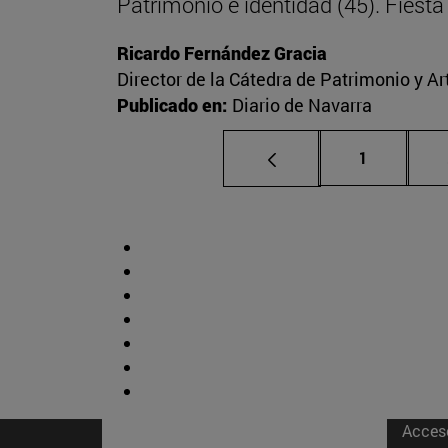
Patrimonio e identidad (45). Fies
Ricardo Fernández Gracia
Director de la Cátedra de Patrimonio y A
Publicado en:
Diario de Navarra
Página
1
Acces