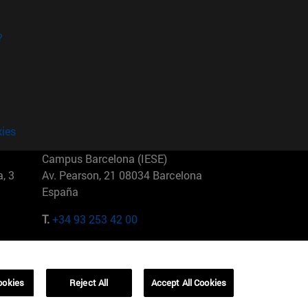
?
kies
Campus Barcelona (IESE)
, 3
Av. Pearson, 21 08034 Barcelona
España
T.
+34 93 253 42 00
Campus Sao Paulo (IESE)
5
Rua Martiniano de Carvalho, 573
01321001 Bela Vista Brasil
ookies
Reject All
Accept All Cookies
T.
+55 11 3177-8300