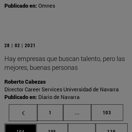
Publicado en:
Omnes
28 | 02 | 2021
Hay empresas que buscan talento, pero las
mejores, buenas personas
Roberto Cabezas
Director Career Services Universidad de Navarra
Publicado en:
Diario de Navarra
Página
Páginas intermedias Us
Página
1
...
103
Página
Página
Páginas intermedias 
Página
104
105
...
110