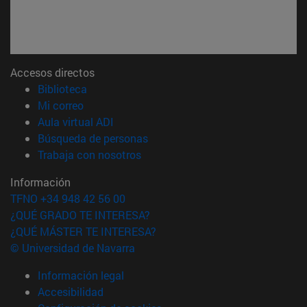
Accesos directos
(abre en nueva ventana)
Biblioteca
(abre en nueva ventana)
Mi correo
(abre en nueva ventana)
Aula virtual ADI
(abre en nueva ventana)
Búsqueda de personas
(abre en nueva ventana)
Trabaja con nosotros
Información
TFNO +34 948 42 56 00
¿QUÉ GRADO TE INTERESA?
¿QUÉ MÁSTER TE INTERESA?
© Universidad de Navarra
Información legal
Accesibilidad