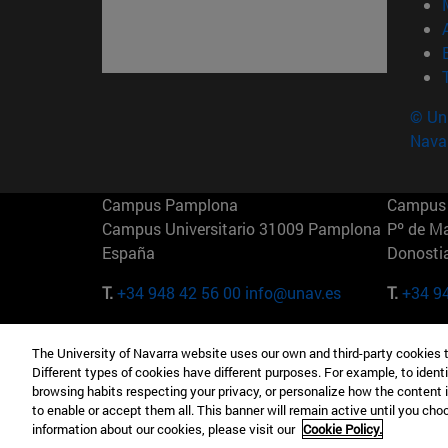
© Uni
Nava
Campus Pamplona
Campus 
Campus Universitario 31009 Pamplona
Pº de M
España
Donosti
T.
+34 948 42 56 00
info@unav.es
T.
+34 9
Campus Madrid (IESE)
Campus 
The University of Navarra website uses our own and third-party cookies 
Camino del Cerro Águila 3 28023
165 W 5
Different types of cookies have different purposes. For example, to identi
Madrid España
EE.UU
browsing habits respecting your privacy, or personalize how the content 
to enable or accept them all. This banner will remain active until you ch
T.
+34 912 11 30 00
T.
+1 64
information about our cookies, please visit our
Cookie Policy.