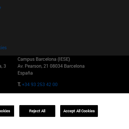
?
kies
Campus Barcelona (IESE)
, 3
Av. Pearson, 21 08034 Barcelona
España
T.
+34 93 253 42 00
Campus Sao Paulo (IESE)
5
Rua Martiniano de Carvalho, 573
01321001 Bela Vista Brasil
ookies
Reject All
Accept All Cookies
T.
+55 11 3177-8300