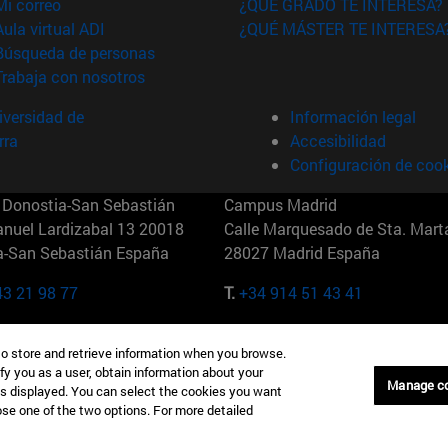
(abre en nueva ventana)
Mi correo
¿QUÉ GRADO TE INTERESA?
(abre en nueva ventana)
Aula virtual ADI
¿QUÉ MÁSTER TE INTERESA
(abre en nueva ventana)
Búsqueda de personas
(abre en nueva ventana)
Trabaja con nosotros
versidad de
Información legal
rra
Accesibilidad
Configuración de coo
Donostia-San Sebastián
Campus Madrid
anuel Lardizabal 13 20018
Calle Marquesado de Sta. Marta
a-San Sebastián España
28027 Madrid España
43 21 98 77
T.
+34 914 51 43 41
Nueva York (IESE)
Campus Munich (IESE)
to store and retrieve information when you browse.
7th St 10019-2201 Nueva York
Maria-Theresia-Straße 15 8167
fy you as a user, obtain information about your
Múnich Alemania
Manage c
is displayed. You can select the cookies you want
oose one of the two options. For more detailed
6 346 8850
T.
+49 89 24209790