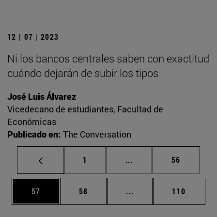
12 | 07 | 2023
Ni los bancos centrales saben con exactitud
cuándo dejarán de subir los tipos
José Luis Álvarez
Vicedecano de estudiantes, Facultad de
Económicas
Publicado en:
The Conversation
Página
Páginas intermedias Us
Página
1
...
56
Página
Página
Páginas intermedias U
Página
57
58
...
110