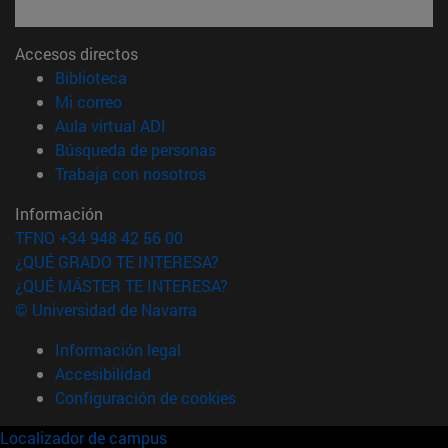
Accesos directos
(abre en nueva ventana)
Biblioteca
(abre en nueva ventana)
Mi correo
(abre en nueva ventana)
Aula virtual ADI
(abre en nueva ventana)
Búsqueda de personas
(abre en nueva ventana)
Trabaja con nosotros
Información
TFNO +34 948 42 56 00
¿QUÉ GRADO TE INTERESA?
¿QUÉ MÁSTER TE INTERESA?
© Universidad de Navarra
Información legal
Accesibilidad
Configuración de cookies
Localizador de campus