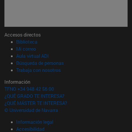
Accesos directos
(abre en nueva ventana)
Biblioteca
(abre en nueva ventana)
Mi correo
(abre en nueva ventana)
Aula virtual ADI
(abre en nueva ventana)
Búsqueda de personas
(abre en nueva ventana)
Trabaja con nosotros
Información
TFNO +34 948 42 56 00
¿QUÉ GRADO TE INTERESA?
¿QUÉ MÁSTER TE INTERESA?
© Universidad de Navarra
Información legal
Accesibilidad