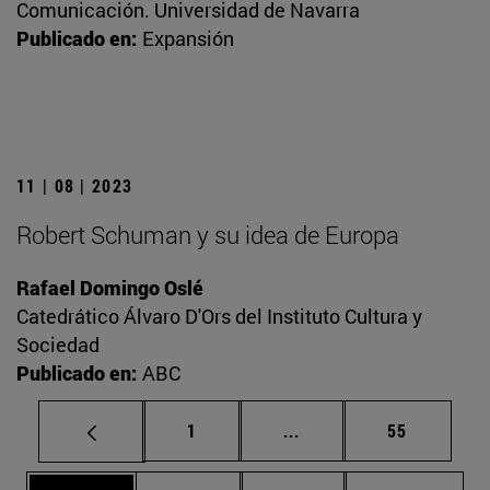
Comunicación. Universidad de Navarra
Publicado en:
Expansión
11 | 08 | 2023
Robert Schuman y su idea de Europa
Rafael Domingo Oslé
Catedrático Álvaro D'Ors del Instituto Cultura y
Sociedad
Publicado en:
ABC
Página
Páginas intermedias Us
Página
1
...
55