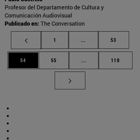
Profesor del Departamento de Cultura y
Comunicación Audiovisual
Publicado en:
The Conversation
Página
Páginas intermedias Us
Página
1
...
53
Página
Página
Páginas intermedias U
Página
54
55
...
110