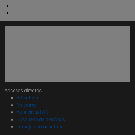
Accesos directos
(abre en nueva ventana)
Biblioteca
(abre en nueva ventana)
Mi correo
(abre en nueva ventana)
Aula virtual ADI
(abre en nueva ventana)
Búsqueda de personas
(abre en nueva ventana)
Trabaja con nosotros