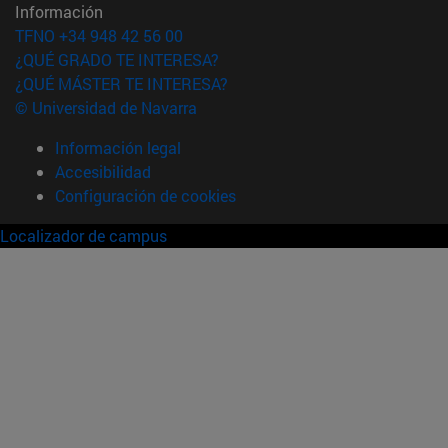
Información
TFNO +34 948 42 56 00
¿QUÉ GRADO TE INTERESA?
¿QUÉ MÁSTER TE INTERESA?
© Universidad de Navarra
Información legal
Accesibilidad
Configuración de cookies
Localizador de campus