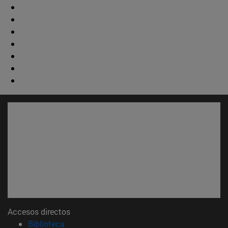
Accesos directos
(abre en nueva ventana)
Biblioteca