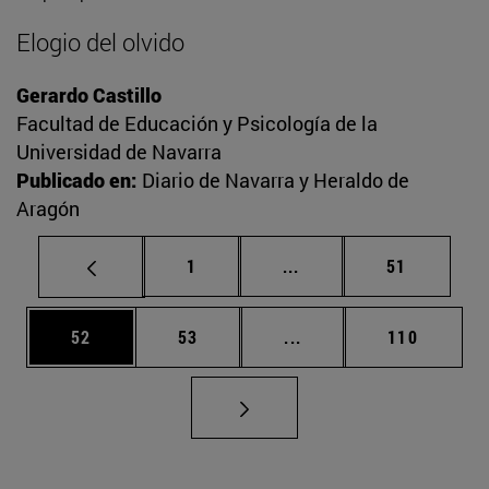
Elogio del olvido
Gerardo Castillo
Facultad de Educación y Psicología de la
Universidad de Navarra
Publicado en:
Diario de Navarra y Heraldo de
Aragón
Página
Páginas intermedias Us
Página
1
...
51
Página
Página
Páginas intermedias U
Página
52
53
...
110