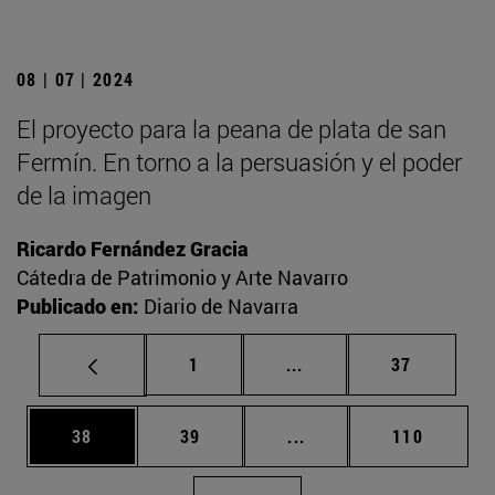
08 | 07 | 2024
El proyecto para la peana de plata de san
Fermín. En torno a la persuasión y el poder
de la imagen
Ricardo Fernández Gracia
Cátedra de Patrimonio y Arte Navarro
Publicado en:
Diario de Navarra
Página
Páginas intermedias Us
Página
1
...
37
Página
Página
Páginas intermedias U
Página
38
39
...
110