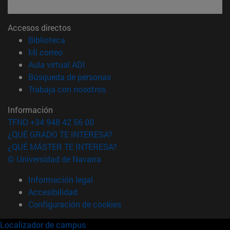
Accesos directos
(abre en nueva ventana)
Biblioteca
(abre en nueva ventana)
Mi correo
(abre en nueva ventana)
Aula virtual ADI
(abre en nueva ventana)
Búsqueda de personas
(abre en nueva ventana)
Trabaja con nosotros
Información
TFNO +34 948 42 56 00
¿QUÉ GRADO TE INTERESA?
¿QUÉ MÁSTER TE INTERESA?
© Universidad de Navarra
Información legal
Accesibilidad
Configuración de cookies
Localizador de campus