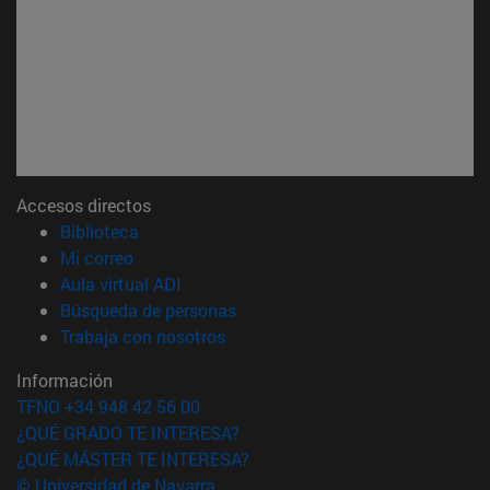
Accesos directos
(abre en nueva ventana)
Biblioteca
(abre en nueva ventana)
Mi correo
(abre en nueva ventana)
Aula virtual ADI
(abre en nueva ventana)
Búsqueda de personas
(abre en nueva ventana)
Trabaja con nosotros
Información
TFNO +34 948 42 56 00
¿QUÉ GRADO TE INTERESA?
¿QUÉ MÁSTER TE INTERESA?
© Universidad de Navarra