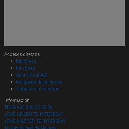
Accesos directos
(abre en nueva ventana)
Biblioteca
(abre en nueva ventana)
Mi correo
(abre en nueva ventana)
Aula virtual ADI
(abre en nueva ventana)
Búsqueda de personas
(abre en nueva ventana)
Trabaja con nosotros
Información
TFNO +34 948 42 56 00
¿QUÉ GRADO TE INTERESA?
¿QUÉ MÁSTER TE INTERESA?
© Universidad de Navarra