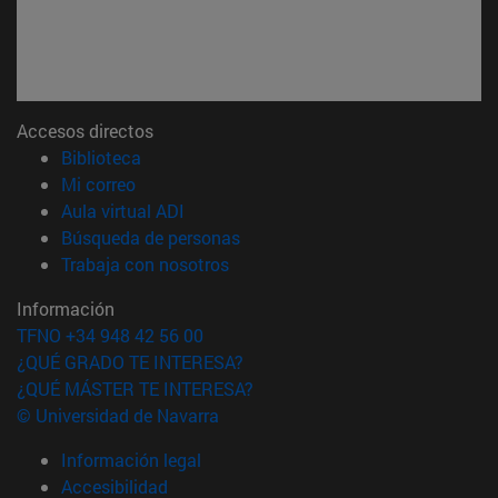
Accesos directos
(abre en nueva ventana)
Biblioteca
(abre en nueva ventana)
Mi correo
(abre en nueva ventana)
Aula virtual ADI
(abre en nueva ventana)
Búsqueda de personas
(abre en nueva ventana)
Trabaja con nosotros
Información
TFNO +34 948 42 56 00
¿QUÉ GRADO TE INTERESA?
¿QUÉ MÁSTER TE INTERESA?
© Universidad de Navarra
Información legal
Accesibilidad