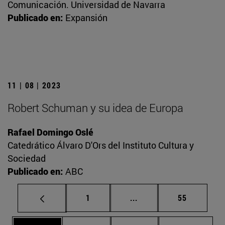
Comunicación. Universidad de Navarra
Publicado en:
Expansión
11 | 08 | 2023
Robert Schuman y su idea de Europa
Rafael Domingo Oslé
Catedrático Álvaro D'Ors del Instituto Cultura y
Sociedad
Publicado en:
ABC
Página
Páginas intermedias Us
Página
1
...
55