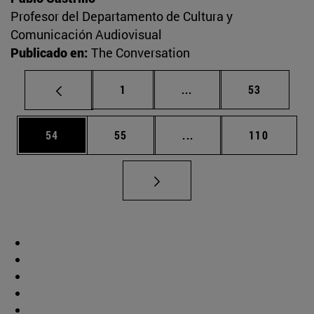
Profesor del Departamento de Cultura y
Comunicación Audiovisual
Publicado en:
The Conversation
Página
Páginas intermedias Us
Página
1
...
53
Página
Página
Páginas intermedias U
Página
54
55
...
110