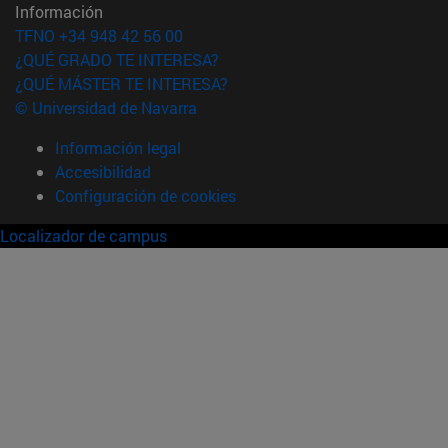
Información
TFNO +34 948 42 56 00
¿QUÉ GRADO TE INTERESA?
¿QUÉ MÁSTER TE INTERESA?
© Universidad de Navarra
Información legal
Accesibilidad
Configuración de cookies
Localizador de campus