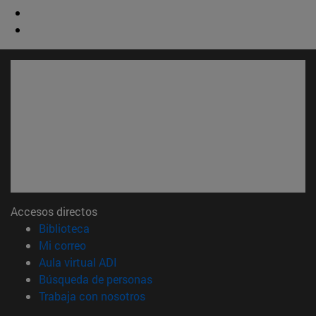
Accesos directos
(abre en nueva ventana)
Biblioteca
(abre en nueva ventana)
Mi correo
(abre en nueva ventana)
Aula virtual ADI
(abre en nueva ventana)
Búsqueda de personas
(abre en nueva ventana)
Trabaja con nosotros