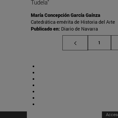
Tudela"
María Concepción García Gaínza
Catedrática emérita de Historia del Arte
Publicado en:
Diario de Navarra
Página
1
Acces