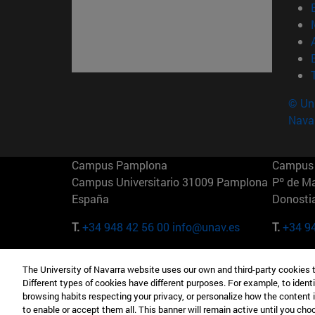
© Uni
Nava
Campus Pamplona
Campus 
Campus Universitario 31009 Pamplona
Pº de M
España
Donosti
T.
+34 948 42 56 00
info@unav.es
T.
+34 9
Campus Madrid (IESE)
Campus 
The University of Navarra website uses our own and third-party cookies 
Camino del Cerro Águila 3 28023
165 W 5
Different types of cookies have different purposes. For example, to identi
Madrid España
EE.UU
browsing habits respecting your privacy, or personalize how the content 
to enable or accept them all. This banner will remain active until you ch