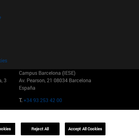
?
kies
Campus Barcelona (IESE)
, 3
Av. Pearson, 21 08034 Barcelona
España
T.
+34 93 253 42 00
Campus Sao Paulo (IESE)
5
Rua Martiniano de Carvalho, 573
01321001 Bela Vista Brasil
ookies
Reject All
Accept All Cookies