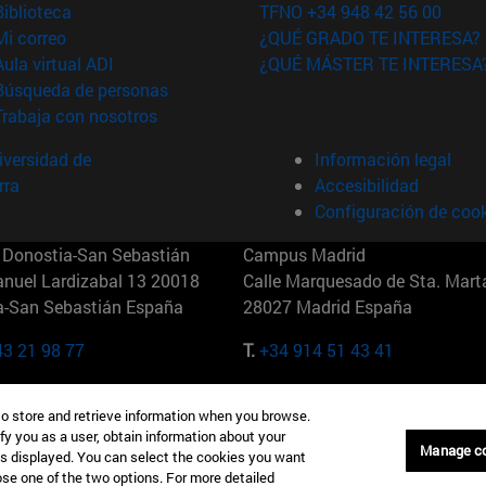
(abre en nueva ventana)
Biblioteca
TFNO +34 948 42 56 00
(abre en nueva ventana)
Mi correo
¿QUÉ GRADO TE INTERESA?
(abre en nueva ventana)
Aula virtual ADI
¿QUÉ MÁSTER TE INTERESA
(abre en nueva ventana)
Búsqueda de personas
(abre en nueva ventana)
Trabaja con nosotros
versidad de
Información legal
rra
Accesibilidad
Configuración de coo
Donostia-San Sebastián
Campus Madrid
anuel Lardizabal 13 20018
Calle Marquesado de Sta. Marta
a-San Sebastián España
28027 Madrid España
43 21 98 77
T.
+34 914 51 43 41
Nueva York (IESE)
Campus Munich (IESE)
to store and retrieve information when you browse.
7th St 10019-2201 Nueva York
Maria-Theresia-Straße 15 8167
fy you as a user, obtain information about your
Múnich Alemania
Manage c
is displayed. You can select the cookies you want
oose one of the two options. For more detailed