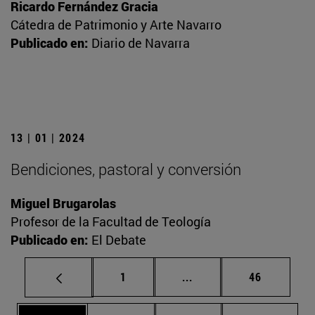
Ricardo Fernández Gracia
Cátedra de Patrimonio y Arte Navarro
Publicado en:
Diario de Navarra
13 | 01 | 2024
Bendiciones, pastoral y conversión
Miguel Brugarolas
Profesor de la Facultad de Teología
Publicado en:
El Debate
Página
Páginas intermedias Us
Página
1
...
46