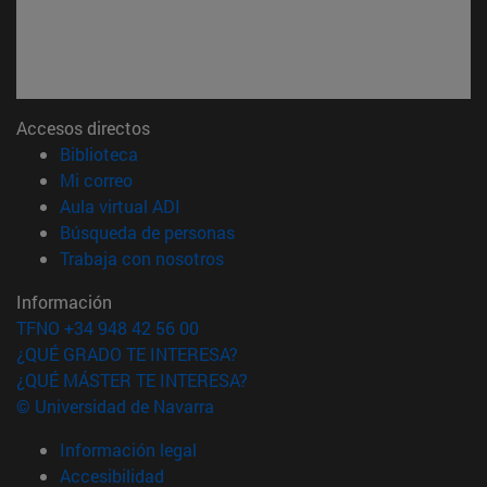
Accesos directos
(abre en nueva ventana)
Biblioteca
(abre en nueva ventana)
Mi correo
(abre en nueva ventana)
Aula virtual ADI
(abre en nueva ventana)
Búsqueda de personas
(abre en nueva ventana)
Trabaja con nosotros
Información
TFNO +34 948 42 56 00
¿QUÉ GRADO TE INTERESA?
¿QUÉ MÁSTER TE INTERESA?
© Universidad de Navarra
Información legal
Accesibilidad