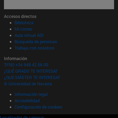
Accesos directos
(abre en nueva ventana)
Biblioteca
(abre en nueva ventana)
Mi correo
(abre en nueva ventana)
Aula virtual ADI
(abre en nueva ventana)
Búsqueda de personas
(abre en nueva ventana)
Trabaja con nosotros
Información
TFNO +34 948 42 56 00
¿QUÉ GRADO TE INTERESA?
¿QUÉ MÁSTER TE INTERESA?
© Universidad de Navarra
Información legal
Accesibilidad
Configuración de cookies
Localizador de campus