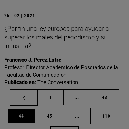
26 | 02 | 2024
¿Por fin una ley europea para ayudar a
superar los males del periodismo y su
industria?
Francisco J. Pérez Latre
Profesor. Director Académico de Posgrados de la
Facultad de Comunicación
Publicado en:
The Conversation
Página
Páginas intermedias Us
Página
1
...
43
Página
Página
Páginas intermedias U
Página
44
45
...
110