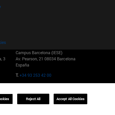
?
kies
Campus Barcelona (IESE)
, 3
Av. Pearson, 21 08034 Barcelona
España
T.
+34 93 253 42 00
Campus Sao Paulo (IESE)
5
Rua Martiniano de Carvalho, 573
01321001 Bela Vista Brasil
ookies
Reject All
Accept All Cookies
T.
+55 11 3177-8300