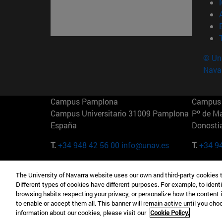
© Uni
Nava
Campus Pamplona
Campus 
Campus Universitario 31009 Pamplona
Pº de M
España
Donosti
T.
+34 948 42 56 00
info@unav.es
T.
+34 9
Campus Madrid (IESE)
Campus 
The University of Navarra website uses our own and third-party cookies 
Camino del Cerro Águila 3 28023
165 W 5
Different types of cookies have different purposes. For example, to identi
Madrid España
EE.UU
browsing habits respecting your privacy, or personalize how the content 
to enable or accept them all. This banner will remain active until you ch
T.
+34 912 11 30 00
T.
+1 64
information about our cookies, please visit our
Cookie Policy.