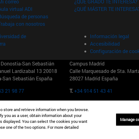
(abre en nueva ventana)
Mi correo
¿QUÉ GRADO TE INTERESA?
(abre en nueva ventana)
Aula virtual ADI
¿QUÉ MÁSTER TE INTERESA
(abre en nueva ventana)
Búsqueda de personas
(abre en nueva ventana)
Trabaja con nosotros
versidad de
Información legal
rra
Accesibilidad
Configuración de coo
Donostia-San Sebastián
Campus Madrid
anuel Lardizabal 13 20018
Calle Marquesado de Sta. Marta
a-San Sebastián España
28027 Madrid España
43 21 98 77
T.
+34 914 51 43 41
Nueva York (IESE)
Campus Munich (IESE)
to store and retrieve information when you browse.
7th St 10019-2201 Nueva York
Maria-Theresia-Straße 15 8167
fy you as a user, obtain information about your
Múnich Alemania
Manage c
is displayed. You can select the cookies you want
oose one of the two options. For more detailed
6 346 8850
T.
+49 89 24209790