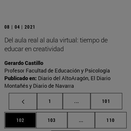
08 | 04 | 2021
Del aula real al aula virtual: tiempo de
educar en creatividad
Gerardo Castillo
Profesor Facultad de Educación y Psicología
Publicado en:
Diario del AltoAragón, El Diario
Montañés y Diario de Navarra
Página
Páginas intermedias Us
Página
1
...
101
Página
Página
Páginas intermedias 
Página
102
103
...
110