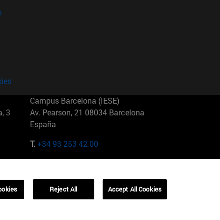
?
kies
Campus Barcelona (IESE)
, 3
Av. Pearson, 21 08034 Barcelona
España
T.
+34 93 253 42 00
Campus Sao Paulo (IESE)
5
Rua Martiniano de Carvalho, 573
01321001 Bela Vista Brasil
ookies
Reject All
Accept All Cookies
T.
+55 11 3177-8300