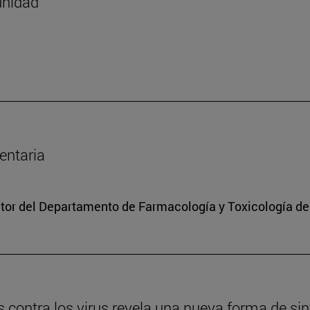
unidad
entaria
ctor del Departamento de Farmacología y Toxicología de
s contra los virus revela una nueva forma de si