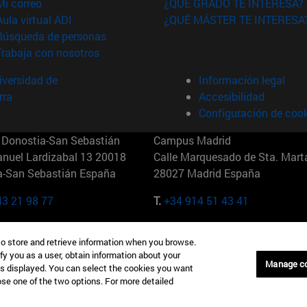
(abre en nueva ventana)
Mi correo
¿QUÉ GRADO TE INTERESA?
(abre en nueva ventana)
Aula virtual ADI
¿QUÉ MÁSTER TE INTERESA
(abre en nueva ventana)
Búsqueda de personas
(abre en nueva ventana)
Trabaja con nosotros
versidad de
Información legal
rra
Accesibilidad
Configuración de coo
Donostia-San Sebastián
Campus Madrid
anuel Lardizabal 13 20018
Calle Marquesado de Sta. Marta
a-San Sebastián España
28027 Madrid España
43 21 98 77
T.
+34 914 51 43 41
Nueva York (IESE)
Campus Munich (IESE)
to store and retrieve information when you browse.
7th St 10019-2201 Nueva York
Maria-Theresia-Straße 15 8167
fy you as a user, obtain information about your
Múnich Alemania
Manage c
is displayed. You can select the cookies you want
oose one of the two options. For more detailed
6 346 8850
T.
+49 89 24209790