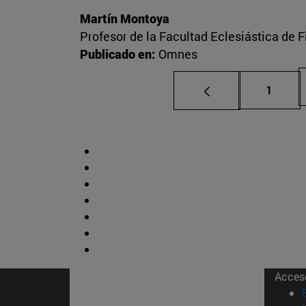
Martín Montoya
Profesor de la Facultad Eclesiástica de F
Publicado en:
Omnes
Página
1
Acces