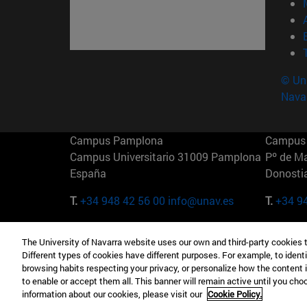
© Uni
Nava
Campus Pamplona
Campus 
Campus Universitario 31009 Pamplona
Pº de M
España
Donosti
T.
+34 948 42 56 00
info@unav.es
T.
+34 9
Campus Madrid (IESE)
Campus 
The University of Navarra website uses our own and third-party cookies 
Camino del Cerro Águila 3 28023
165 W 5
Different types of cookies have different purposes. For example, to identi
Madrid España
EE.UU
browsing habits respecting your privacy, or personalize how the content 
to enable or accept them all. This banner will remain active until you ch
T.
+34 912 11 30 00
T.
+1 64
information about our cookies, please visit our
Cookie Policy.