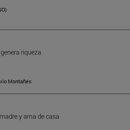
SO)
y genera riqueza
iario Montañés
r madre y ama de casa