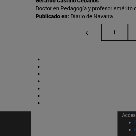
Gerardo Castillo Ceballos
Doctor en Pedagogía y profesor emérito 
Publicado en:
Diario de Navarra
Página
1
Acces