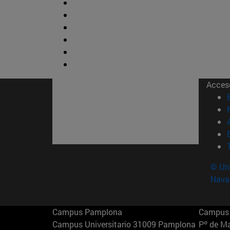
Acces
© Uni
Nava
Campus Pamplona
Campus 
Campus Universitario 31009 Pamplona
Pº de M