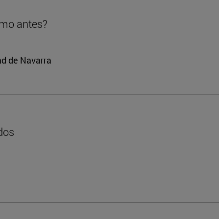
omo antes?
ad de Navarra
dos