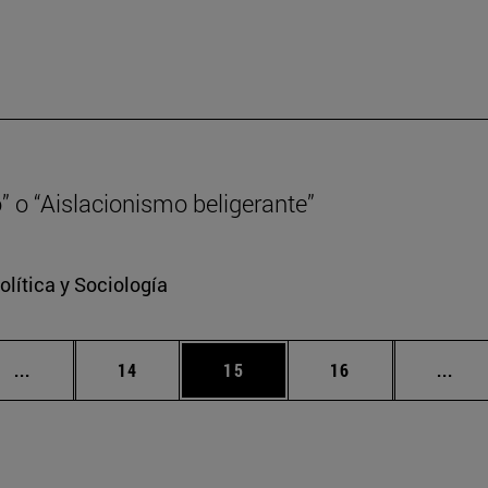
” o “Aislacionismo beligerante”
lítica y Sociología
Páginas intermedias Use TAB para desplazarse.
Página
Página
Página
Pági
...
14
15
16
...