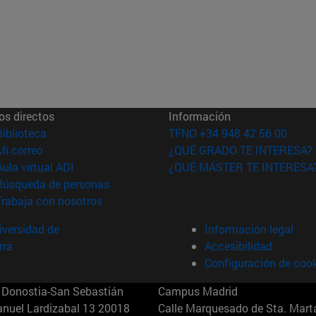
os directos
Información
(abre en nueva ventana)
Biblioteca
TFNO +34 948 42 56 00
(abre en nueva ventana)
Mi correo
¿QUÉ GRADO TE INTERESA?
(abre en nueva ventana)
Aula virtual ADI
¿QUÉ MÁSTER TE INTERESA
(abre en nueva ventana)
Búsqueda de personas
(abre en nueva ventana)
Trabaja con nosotros
versidad de
Información legal
rra
Accesibilidad
Configuración de coo
Donostia-San Sebastián
Campus Madrid
anuel Lardizabal 13 20018
Calle Marquesado de Sta. Marta