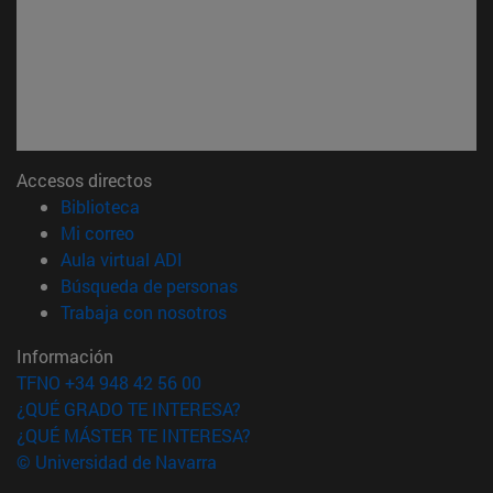
Accesos directos
(abre en nueva ventana)
Biblioteca
(abre en nueva ventana)
Mi correo
(abre en nueva ventana)
Aula virtual ADI
(abre en nueva ventana)
Búsqueda de personas
(abre en nueva ventana)
Trabaja con nosotros
Información
TFNO +34 948 42 56 00
¿QUÉ GRADO TE INTERESA?
¿QUÉ MÁSTER TE INTERESA?
© Universidad de Navarra