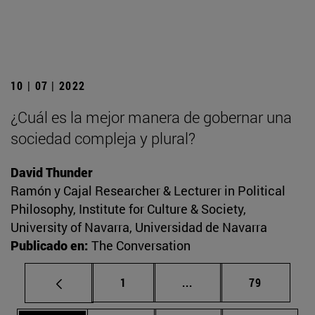
10 | 07 | 2022
¿Cuál es la mejor manera de gobernar una
sociedad compleja y plural?
David Thunder
Ramón y Cajal Researcher & Lecturer in Political
Philosophy, Institute for Culture & Society,
University of Navarra, Universidad de Navarra
Publicado en:
The Conversation
Página
Páginas intermedias Us
Página
1
...
79