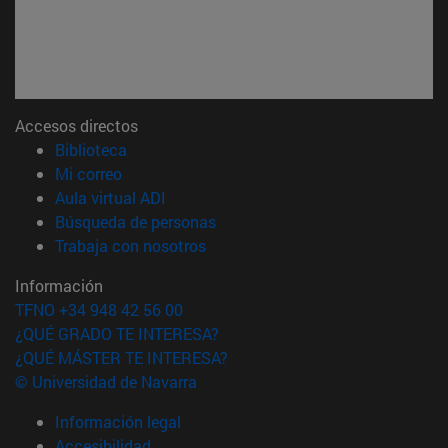
Accesos directos
(abre en nueva ventana)
Biblioteca
(abre en nueva ventana)
Mi correo
(abre en nueva ventana)
Aula virtual ADI
(abre en nueva ventana)
Búsqueda de personas
(abre en nueva ventana)
Trabaja con nosotros
Información
TFNO +34 948 42 56 00
¿QUÉ GRADO TE INTERESA?
¿QUÉ MÁSTER TE INTERESA?
© Universidad de Navarra
Información legal
Accesibilidad