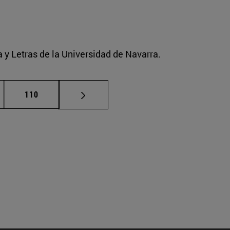
a y Letras de la Universidad de Navarra.
nas intermedias Use TAB para desplazarse.
Página
110