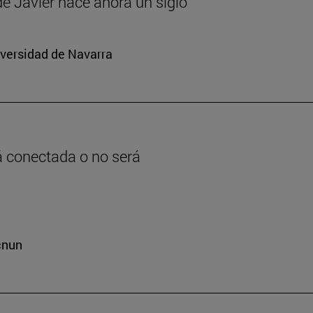
 de Javier hace ahora un siglo
iversidad de Navarra
rá conectada o no será
cnun