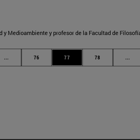
ad y Medioambiente y profesor de la Facultad de Filosofí
Páginas intermedias Use TAB para desplazarse.
Página
Página
Página
Pági
...
76
77
78
...