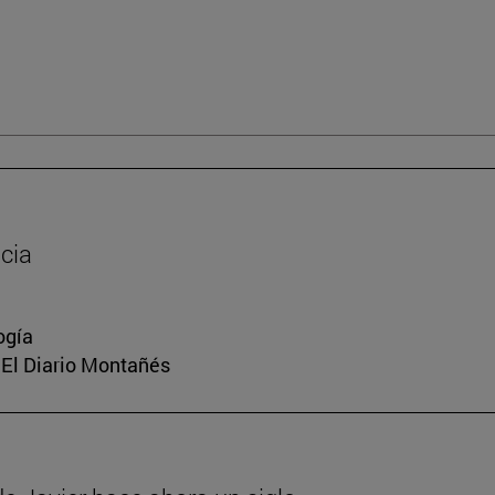
cia
ogía
, El Diario Montañés