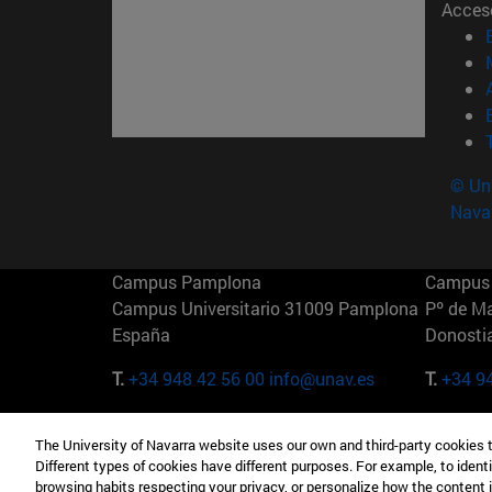
Acces
© Uni
Nava
Campus Pamplona
Campus 
Campus Universitario 31009 Pamplona
Pº de M
España
Donosti
T.
+34 948 42 56 00
info@unav.es
T.
+34 9
Campus Madrid (IESE)
Campus 
The University of Navarra website uses our own and third-party cookies 
Camino del Cerro Águila 3 28023
165 W 5
Different types of cookies have different purposes. For example, to identi
Madrid España
EE.UU
browsing habits respecting your privacy, or personalize how the content 