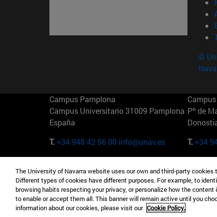
© Uni
Nava
Campus Pamplona
Campus 
Campus Universitario 31009 Pamplona
Pº de M
España
Donosti
T.
+34 948 42 56 00
info@unav.es
T.
+34 9
Campus Madrid (IESE)
Campus 
The University of Navarra website uses our own and third-party cookies 
Camino del Cerro Águila 3 28023
165 W 5
Different types of cookies have different purposes. For example, to identi
Madrid España
EE.UU
browsing habits respecting your privacy, or personalize how the content 
to enable or accept them all. This banner will remain active until you ch
T.
+34 912 11 30 00
T.
+1 64
information about our cookies, please visit our
Cookie Policy.