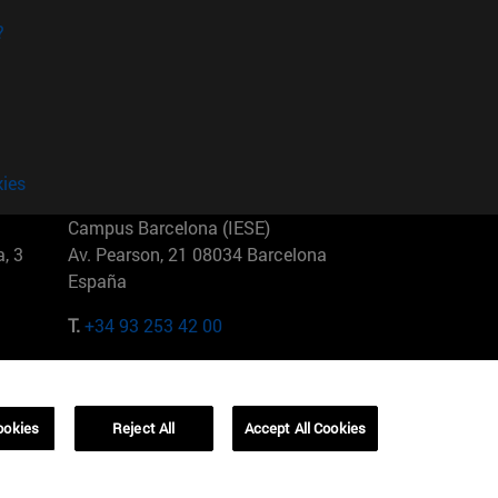
?
kies
Campus Barcelona (IESE)
, 3
Av. Pearson, 21 08034 Barcelona
España
T.
+34 93 253 42 00
Campus Sao Paulo (IESE)
5
Rua Martiniano de Carvalho, 573
01321001 Bela Vista Brasil
ookies
Reject All
Accept All Cookies
T.
+55 11 3177-8300