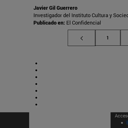
Javier Gil Guerrero
Investigador del Instituto Cultura y Soci
Publicado en:
El Confidencial
Página
1
Acces