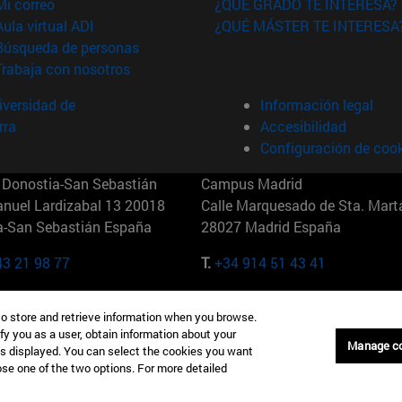
(abre en nueva ventana)
Mi correo
¿QUÉ GRADO TE INTERESA?
(abre en nueva ventana)
Aula virtual ADI
¿QUÉ MÁSTER TE INTERESA
(abre en nueva ventana)
Búsqueda de personas
(abre en nueva ventana)
Trabaja con nosotros
versidad de
Información legal
rra
Accesibilidad
Configuración de coo
Donostia-San Sebastián
Campus Madrid
anuel Lardizabal 13 20018
Calle Marquesado de Sta. Marta
a-San Sebastián España
28027 Madrid España
43 21 98 77
T.
+34 914 51 43 41
Nueva York (IESE)
Campus Munich (IESE)
to store and retrieve information when you browse.
7th St 10019-2201 Nueva York
Maria-Theresia-Straße 15 8167
fy you as a user, obtain information about your
Múnich Alemania
Manage c
is displayed. You can select the cookies you want
oose one of the two options. For more detailed
6 346 8850
T.
+49 89 24209790