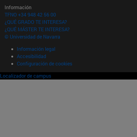
Información
TFNO +34 948 42 56 00
¿QUÉ GRADO TE INTERESA?
¿QUÉ MÁSTER TE INTERESA?
© Universidad de Navarra
Información legal
Accesibilidad
Configuración de cookies
Localizador de campus