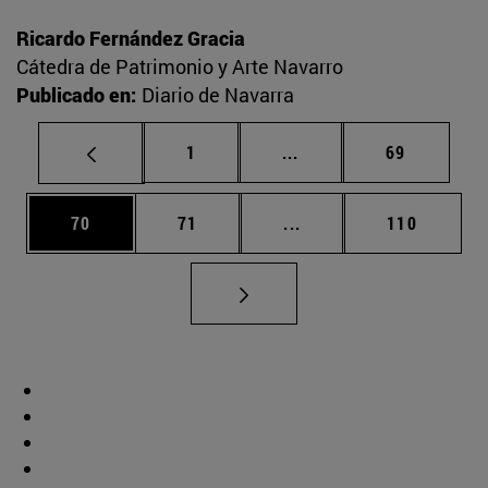
Ricardo Fernández Gracia
Cátedra de Patrimonio y Arte Navarro
Publicado en:
Diario de Navarra
Página
Páginas intermedias Us
Página
1
...
69
Página
Página
Páginas intermedias U
Página
70
71
...
110