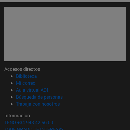
Accesos directos
(abre en nueva ventana)
Biblioteca
(abre en nueva ventana)
Mi correo
(abre en nueva ventana)
Aula virtual ADI
(abre en nueva ventana)
Búsqueda de personas
(abre en nueva ventana)
Trabaja con nosotros
Información
TFNO +34 948 42 56 00
¿QUÉ GRADO TE INTERESA?