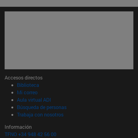
Accesos directos
(abre en nueva ventana)
Biblioteca
(abre en nueva ventana)
Mi correo
(abre en nueva ventana)
Aula virtual ADI
(abre en nueva ventana)
Búsqueda de personas
(abre en nueva ventana)
Trabaja con nosotros
Información
TFNO +34 948 42 56 00