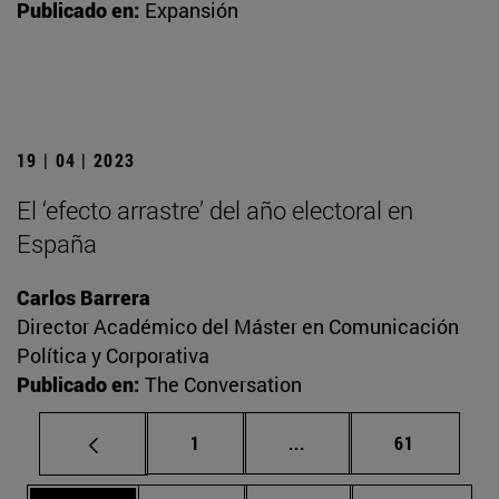
Publicado en:
Expansión
19 | 04 | 2023
El ‘efecto arrastre’ del año electoral en
España
Carlos Barrera
Director Académico del Máster en Comunicación
Política y Corporativa
Publicado en:
The Conversation
Página
Páginas intermedias Us
Página
1
...
61