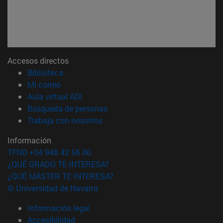
Accesos directos
(abre en nueva ventana)
Biblioteca
(abre en nueva ventana)
Mi correo
(abre en nueva ventana)
Aula virtual ADI
(abre en nueva ventana)
Búsqueda de personas
(abre en nueva ventana)
Trabaja con nosotros
Información
TFNO +34 948 42 56 00
¿QUÉ GRADO TE INTERESA?
¿QUÉ MÁSTER TE INTERESA?
© Universidad de Navarra
Información legal
Accesibilidad