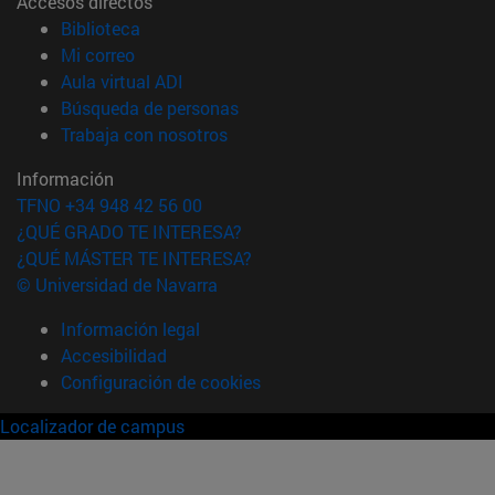
Accesos directos
(abre en nueva ventana)
Biblioteca
(abre en nueva ventana)
Mi correo
(abre en nueva ventana)
Aula virtual ADI
(abre en nueva ventana)
Búsqueda de personas
(abre en nueva ventana)
Trabaja con nosotros
Información
TFNO +34 948 42 56 00
¿QUÉ GRADO TE INTERESA?
¿QUÉ MÁSTER TE INTERESA?
© Universidad de Navarra
Información legal
Accesibilidad
Configuración de cookies
Localizador de campus