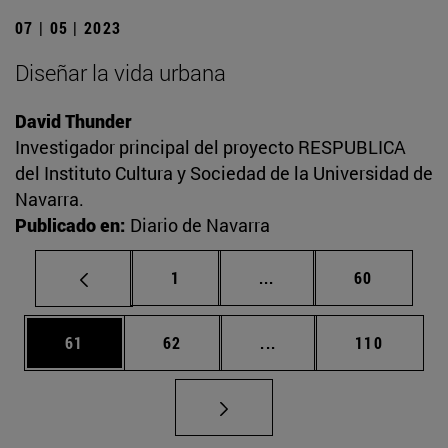
07 | 05 | 2023
Diseñar la vida urbana
David Thunder
Investigador principal del proyecto RESPUBLICA
del Instituto Cultura y Sociedad de la Universidad de
Navarra.
Publicado en:
Diario de Navarra
Página
Páginas intermedias Us
Página
1
...
60
Página
Página
Páginas intermedias U
Página
61
62
...
110