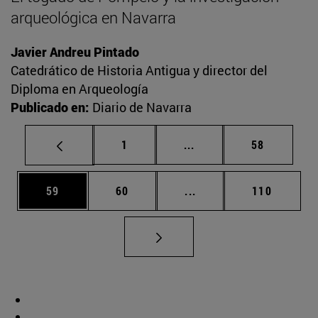
arqueológica en Navarra
Javier Andreu Pintado
Catedrático de Historia Antigua y director del
Diploma en Arqueología
Publicado en:
Diario de Navarra
Página
Páginas intermedias Us
Página
1
...
58
Página
Página
Páginas intermedias U
Página
59
60
...
110