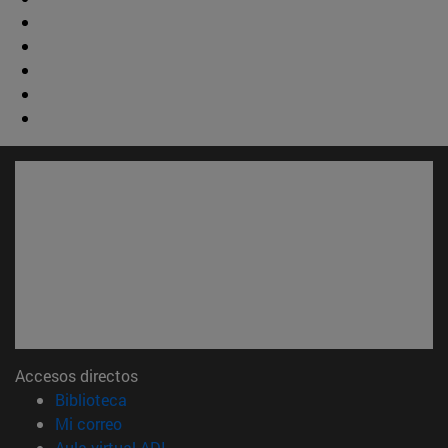
Accesos directos
(abre en nueva ventana)
Biblioteca
(abre en nueva ventana)
Mi correo
(abre en nueva ventana)
Aula virtual ADI