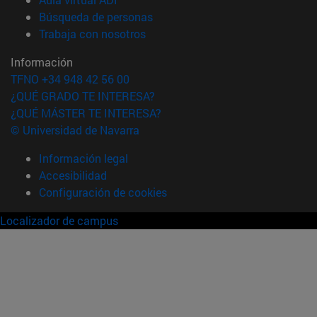
(abre en nueva ventana)
Búsqueda de personas
(abre en nueva ventana)
Trabaja con nosotros
Información
TFNO +34 948 42 56 00
¿QUÉ GRADO TE INTERESA?
¿QUÉ MÁSTER TE INTERESA?
© Universidad de Navarra
Información legal
Accesibilidad
Configuración de cookies
Localizador de campus