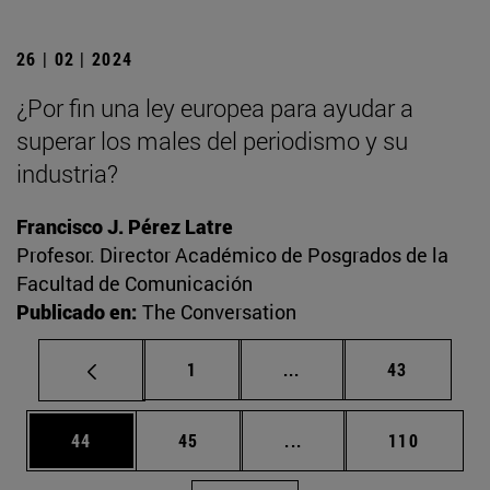
26 | 02 | 2024
¿Por fin una ley europea para ayudar a
superar los males del periodismo y su
industria?
Francisco J. Pérez Latre
Profesor. Director Académico de Posgrados de la
Facultad de Comunicación
Publicado en:
The Conversation
Página
Páginas intermedias Us
Página
1
...
43
Página
Página
Páginas intermedias U
Página
44
45
...
110