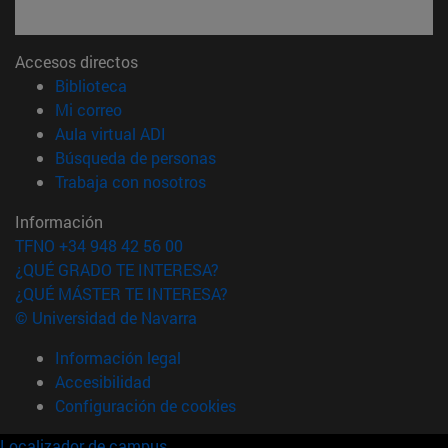
Accesos directos
(abre en nueva ventana)
Biblioteca
(abre en nueva ventana)
Mi correo
(abre en nueva ventana)
Aula virtual ADI
(abre en nueva ventana)
Búsqueda de personas
(abre en nueva ventana)
Trabaja con nosotros
Información
TFNO +34 948 42 56 00
¿QUÉ GRADO TE INTERESA?
¿QUÉ MÁSTER TE INTERESA?
© Universidad de Navarra
Información legal
Accesibilidad
Configuración de cookies
Localizador de campus