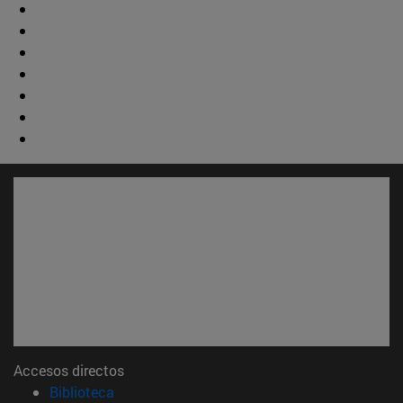
Accesos directos
(abre en nueva ventana)
Biblioteca