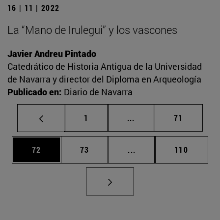
16 | 11 | 2022
La “Mano de Irulegui” y los vascones
Javier Andreu Pintado
Catedrático de Historia Antigua de la Universidad
de Navarra y director del Diploma en Arqueología
Publicado en:
Diario de Navarra
Página
Páginas intermedias Us
Página
1
...
71
Página
Página
Páginas intermedias U
Página
72
73
...
110