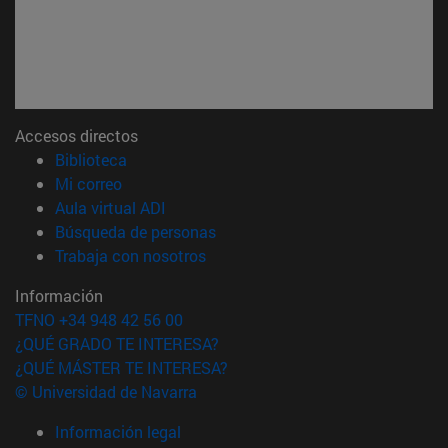
Accesos directos
(abre en nueva ventana)
Biblioteca
(abre en nueva ventana)
Mi correo
(abre en nueva ventana)
Aula virtual ADI
(abre en nueva ventana)
Búsqueda de personas
(abre en nueva ventana)
Trabaja con nosotros
Información
TFNO +34 948 42 56 00
¿QUÉ GRADO TE INTERESA?
¿QUÉ MÁSTER TE INTERESA?
© Universidad de Navarra
Información legal