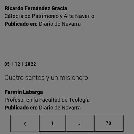
Ricardo Fernández Gracia
Cátedra de Patrimonio y Arte Navarro
Publicado en:
Diario de Navarra
05 | 12 | 2022
Cuatro santos y un misionero
Fermín Labarga
Profesor en la Facultad de Teología
Publicado en:
Diario de Navarra
Página
Páginas intermedias Us
Página
1
...
70