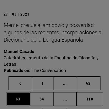
27 | 03 | 2023
Meme, precuela, amigovio y posverdad:
algunas de las recientes incorporaciones al
Diccionario de la Lengua Española
Manuel Casado
Catedrático emérito de la Facultad de Filosofía y
Letras
Publicado en:
The Conversation
Página
Páginas intermedias Us
Página
1
...
62
Página
Página
Páginas intermedias U
Página
63
64
...
110