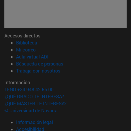
Accesos directos
(abre en nueva ventana)
Biblioteca
(abre en nueva ventana)
Mi correo
(abre en nueva ventana)
Aula virtual ADI
(abre en nueva ventana)
Búsqueda de personas
(abre en nueva ventana)
Trabaja con nosotros
Información
TFNO +34 948 42 56 00
¿QUÉ GRADO TE INTERESA?
¿QUÉ MÁSTER TE INTERESA?
© Universidad de Navarra
Información legal
Accesibilidad