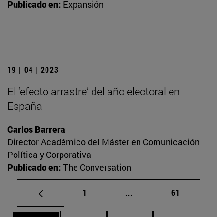
Publicado en:
Expansión
19 | 04 | 2023
El ‘efecto arrastre’ del año electoral en
España
Carlos Barrera
Director Académico del Máster en Comunicación
Política y Corporativa
Publicado en:
The Conversation
Página
Páginas intermedias Us
Página
1
...
61