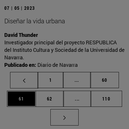
07 | 05 | 2023
Diseñar la vida urbana
David Thunder
Investigador principal del proyecto RESPUBLICA
del Instituto Cultura y Sociedad de la Universidad de
Navarra.
Publicado en:
Diario de Navarra
Página
Páginas intermedias Us
Página
1
...
60
Página
Página
Páginas intermedias U
Página
61
62
...
110