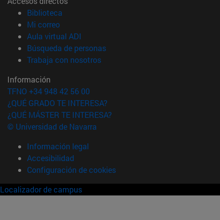
Accesos directos
(abre en nueva ventana)
Biblioteca
(abre en nueva ventana)
Mi correo
(abre en nueva ventana)
Aula virtual ADI
(abre en nueva ventana)
Búsqueda de personas
(abre en nueva ventana)
Trabaja con nosotros
Información
TFNO +34 948 42 56 00
¿QUÉ GRADO TE INTERESA?
¿QUÉ MÁSTER TE INTERESA?
© Universidad de Navarra
Información legal
Accesibilidad
Configuración de cookies
Localizador de campus