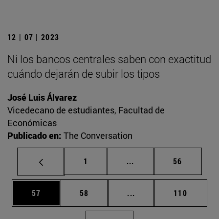
12 | 07 | 2023
Ni los bancos centrales saben con exactitud
cuándo dejarán de subir los tipos
José Luis Álvarez
Vicedecano de estudiantes, Facultad de
Económicas
Publicado en:
The Conversation
Página
Páginas intermedias Us
Página
1
...
56
Página
Página
Páginas intermedias U
Página
57
58
...
110