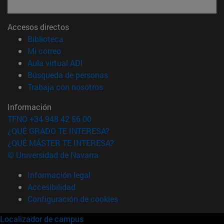
Accesos directos
(abre en nueva ventana)
Biblioteca
(abre en nueva ventana)
Mi correo
(abre en nueva ventana)
Aula virtual ADI
(abre en nueva ventana)
Búsqueda de personas
(abre en nueva ventana)
Trabaja con nosotros
Información
TFNO +34 948 42 56 00
¿QUÉ GRADO TE INTERESA?
¿QUÉ MÁSTER TE INTERESA?
© Universidad de Navarra
Información legal
Accesibilidad
Configuración de cookies
Localizador de campus