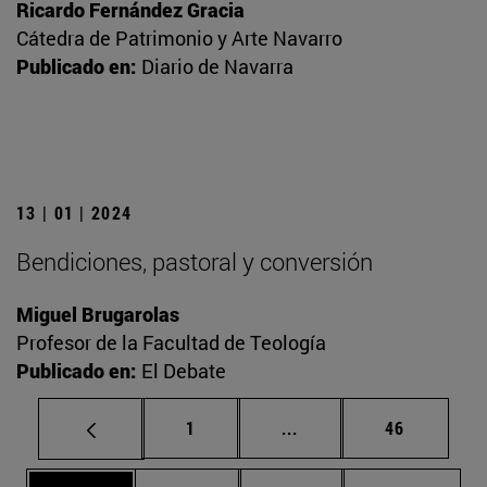
Ricardo Fernández Gracia
Cátedra de Patrimonio y Arte Navarro
Publicado en:
Diario de Navarra
13 | 01 | 2024
Bendiciones, pastoral y conversión
Miguel Brugarolas
Profesor de la Facultad de Teología
Publicado en:
El Debate
Página
Páginas intermedias Us
Página
1
...
46