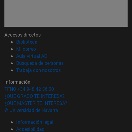
Accesos directos
(abre en nueva ventana)
Biblioteca
(abre en nueva ventana)
Mi correo
(abre en nueva ventana)
Aula virtual ADI
(abre en nueva ventana)
Búsqueda de personas
(abre en nueva ventana)
Trabaja con nosotros
Información
TFNO +34 948 42 56 00
¿QUÉ GRADO TE INTERESA?
¿QUÉ MÁSTER TE INTERESA?
© Universidad de Navarra
Información legal
Accesibilidad