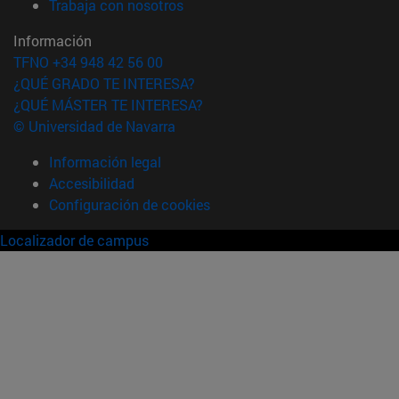
(abre en nueva ventana)
Trabaja con nosotros
Información
TFNO +34 948 42 56 00
¿QUÉ GRADO TE INTERESA?
¿QUÉ MÁSTER TE INTERESA?
© Universidad de Navarra
Información legal
Accesibilidad
Configuración de cookies
Localizador de campus