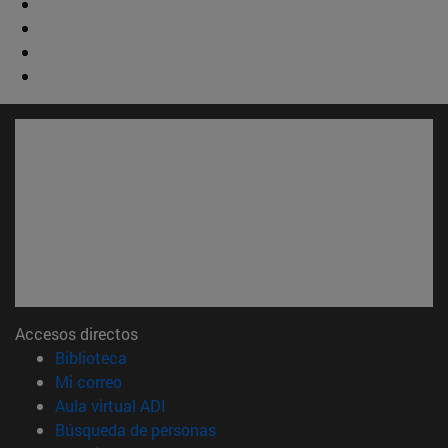
Accesos directos
(abre en nueva ventana)
Biblioteca
(abre en nueva ventana)
Mi correo
(abre en nueva ventana)
Aula virtual ADI
(abre en nueva ventana)
Búsqueda de personas