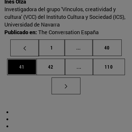
Inés Olza
Investigadora del grupo 'Vínculos, creatividad y
cultura' (VCC) del Instituto Cultura y Sociedad (ICS),
Universidad de Navarra
Publicado en:
The Conversation España
Página
Páginas intermedias Us
Página
1
...
40
Página
Página
Páginas intermedias U
Página
41
42
...
110