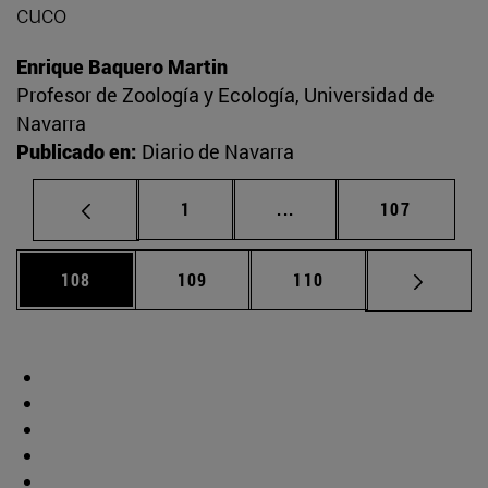
cuco
Enrique Baquero Martin
Profesor de Zoología y Ecología, Universidad de
Navarra
Publicado en:
Diario de Navarra
Página
Páginas intermedias Us
Página
1
...
107
Página
Página
Página
108
109
110