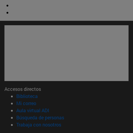
Accesos directos
(abre en nueva ventana)
Biblioteca
(abre en nueva ventana)
Mi correo
(abre en nueva ventana)
Aula virtual ADI
(abre en nueva ventana)
Búsqueda de personas
(abre en nueva ventana)
Trabaja con nosotros