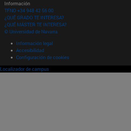
Información
TFNO +34 948 42 56 00
¿QUÉ GRADO TE INTERESA?
¿QUÉ MÁSTER TE INTERESA?
© Universidad de Navarra
Información legal
Accesibilidad
Configuración de cookies
Localizador de campus