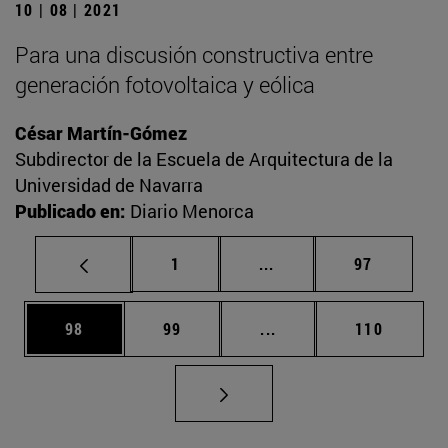
10 | 08 | 2021
Para una discusión constructiva entre
generación fotovoltaica y eólica
César Martín-Gómez
Subdirector de la Escuela de Arquitectura de la
Universidad de Navarra
Publicado en:
Diario Menorca
Página
Páginas intermedias Us
Página
1
...
97
Página
Página
Páginas intermedias U
Página
98
99
...
110