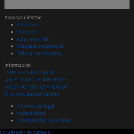
Accesos directos
(abre en nueva ventana)
Biblioteca
(abre en nueva ventana)
Mi correo
(abre en nueva ventana)
Aula virtual ADI
(abre en nueva ventana)
Búsqueda de personas
(abre en nueva ventana)
Trabaja con nosotros
Información
TFNO +34 948 42 56 00
¿QUÉ GRADO TE INTERESA?
¿QUÉ MÁSTER TE INTERESA?
© Universidad de Navarra
Información legal
Accesibilidad
Configuración de cookies
Localizador de campus