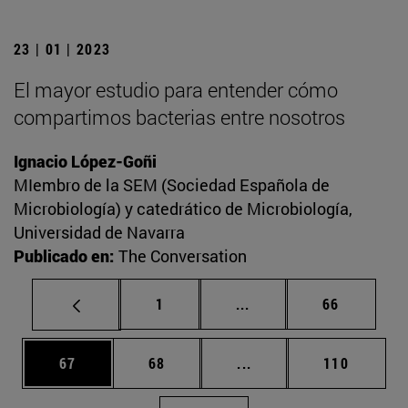
23 | 01 | 2023
El mayor estudio para entender cómo
compartimos bacterias entre nosotros
Ignacio López-Goñi
MIembro de la SEM (Sociedad Española de
Microbiología) y catedrático de Microbiología,
Universidad de Navarra
Publicado en:
The Conversation
Página
Páginas intermedias Us
Página
1
...
66
Página
Página
Páginas intermedias U
Página
67
68
...
110