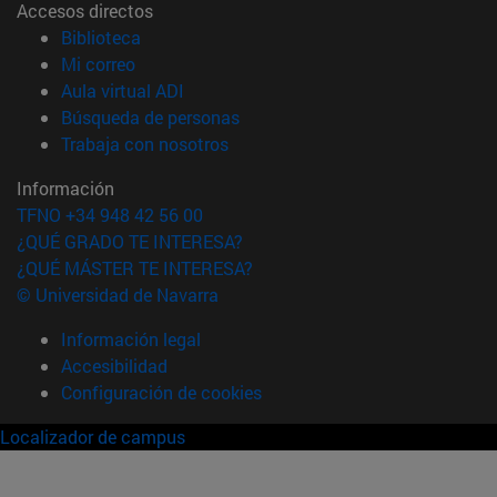
Accesos directos
(abre en nueva ventana)
Biblioteca
(abre en nueva ventana)
Mi correo
(abre en nueva ventana)
Aula virtual ADI
(abre en nueva ventana)
Búsqueda de personas
(abre en nueva ventana)
Trabaja con nosotros
Información
TFNO +34 948 42 56 00
¿QUÉ GRADO TE INTERESA?
¿QUÉ MÁSTER TE INTERESA?
© Universidad de Navarra
Información legal
Accesibilidad
Configuración de cookies
Localizador de campus