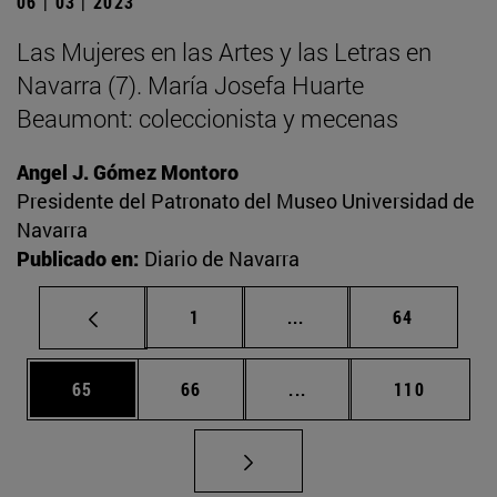
06 | 03 | 2023
Las Mujeres en las Artes y las Letras en
Navarra (7). María Josefa Huarte
Beaumont: coleccionista y mecenas
Angel J. Gómez Montoro
Presidente del Patronato del Museo Universidad de
Navarra
Publicado en:
Diario de Navarra
Página
Páginas intermedias Us
Página
1
...
64
Página
Página
Páginas intermedias U
Página
65
66
...
110